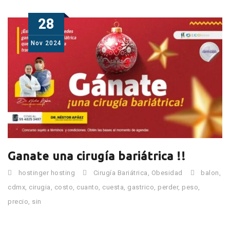
28
Nov
2024
Ganate una cirugía bariátrica !!
hostinger hosting
Cirugía Bariátrica
,
Obesidad
balon
,
cdmx
,
cirugia
,
costo
,
cuanto
,
cuesta
,
gastrico
,
perder
,
peso
,
precio
,
sin