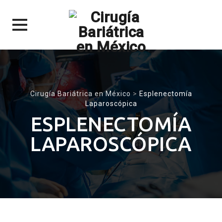
Skip
to
content
Cirugía Bariátrica en México
>
Esplenectomía
Laparoscópica
ESPLENECTOMÍA
LAPAROSCÓPICA