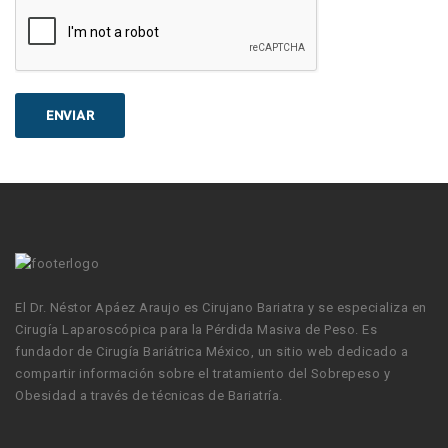
El Dr. Néstor Apáez Araujo es Cirujano Bariatra y se especializa en
Cirugía Laparoscópica para la Pérdida Masiva de Peso. Es
fundador de Cirugía Bariátrica México, un sitio web dedicado a
compartir información sobre el tratamiento del Sobrepeso y
Obesidad a través de técnicas de Bariatría.