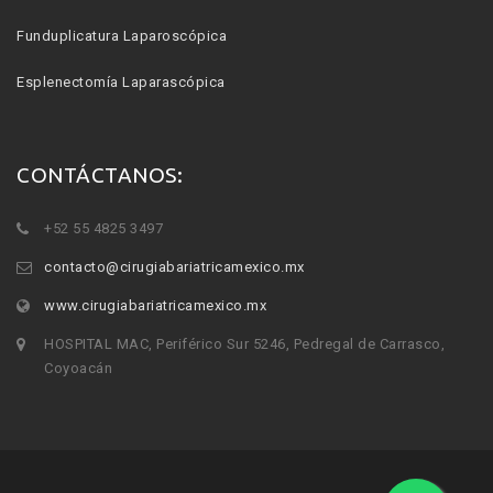
Funduplicatura Laparoscópica
Esplenectomía Laparascópica
CONTÁCTANOS:
+52 55 4825 3497
contacto@cirugiabariatricamexico.mx
www.cirugiabariatricamexico.mx
HOSPITAL MAC, Periférico Sur 5246, Pedregal de Carrasco,
Coyoacán